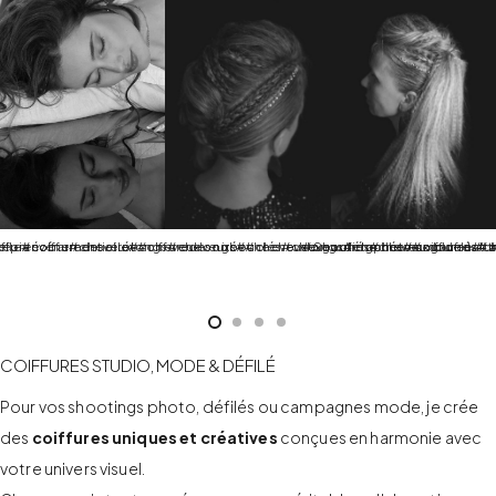
epianobar#cheveuxlongs#cheveuxbouclés#cheveuxdétachés#coiffurenatur
elle#coiffuredesoirée#cheveuxlongs#checheveuxgaufrés#cheveuxblonds#t
ffureévénementielle#coiffuredesoirée#cheveuxlongs#checheveuxgaufrés#ch
#Shootingphoto#modele#chig
COIFFURES STUDIO, MODE & DÉFILÉ
Pour vos shootings photo, défilés ou campagnes mode, je crée
des
coiffures uniques et créatives
conçues en harmonie avec
votre univers visuel.
♡