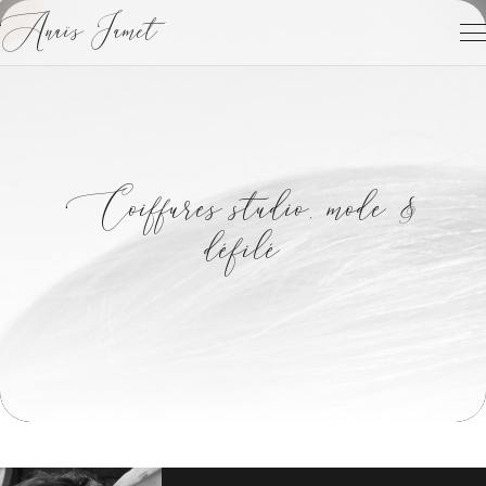
Anaïs Jamet
Coiffures studio, mode &
défilé